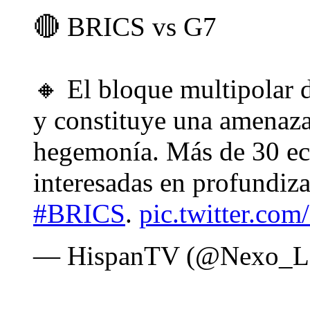
🔴 BRICS vs G7
🔸 El bloque multipolar
y constituye una amenaza
hegemonía. Más de 30 e
interesadas en profundiza
#BRICS
.
pic.twitter.co
— HispanTV (@Nexo_L