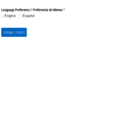
Language Preference /​ Preferencia de idioma
(required)
*
English
Español
Entregar / Submit