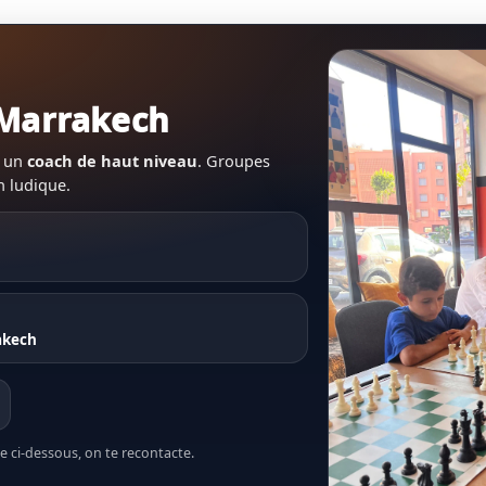
 Marrakech
 un
coach de haut niveau
. Groupes
n ludique.
akech
re ci-dessous, on te recontacte.