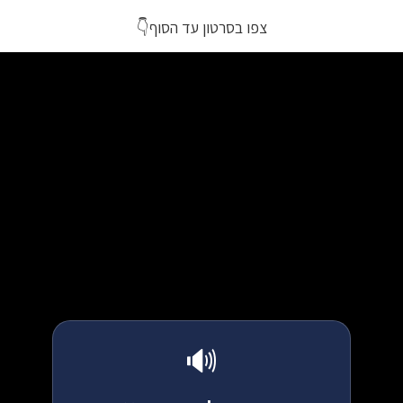
צפו בסרטון עד הסוף👇
🔊